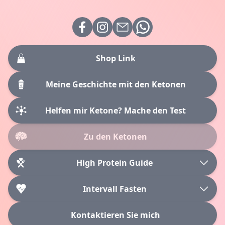
Shop Link
Meine Geschichte mit den Ketonen
Helfen mir Ketone? Mache den Test
Zu den Ketonen
High Protein Guide
Intervall Fasten
Kontaktieren Sie mich